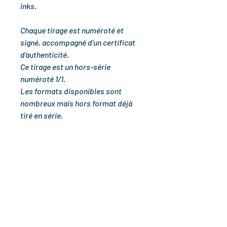
inks.
Chaque tirage est numéroté et
signé, accompagné d'un certificat
d'authenticité.
Ce tirage est un hors-série
numéroté 1/1.
Les formats disponibles sont
nombreux mais hors format déjà
tiré en série.
Tirages Fine Art Pigmentaires sur
un papier Hahnemüle German
Etching 310 g avec des encres
Epson UltraChrome Pro.