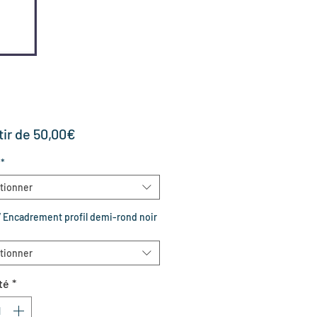
Prix
tir de
50,00€
promotionnel
*
tionner
 Encadrement profil demi-rond noir
tionner
té
*