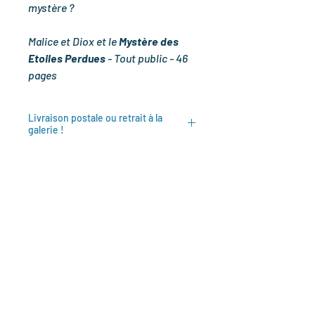
mystère ?
Malice et Diox et le
Mystère des
Etoiles Perdues
- Tout public - 46
pages
Livraison postale ou retrait à la
galerie !
Vous avez la possibilité de choisir le
retrait de votre commande à la galerie
à Verdun en cochant la case
lors des
informations à saisir sur la livraison !